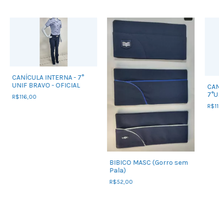
CANÍCULA INTERNA - 7°
UNIF BRAVO - OFICIAL
CAN
7°U
R$116,00
R$11
BIBICO MASC (Gorro sem
Pala)
R$52,00