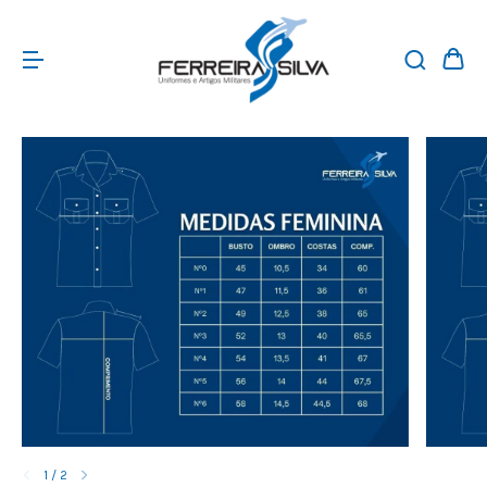
1
/
2