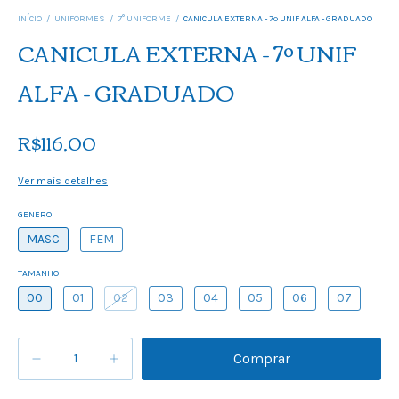
INÍCIO
/
UNIFORMES
/
7° UNIFORME
/
CANICULA EXTERNA - 7º UNIF ALFA - GRADUADO
CANICULA EXTERNA - 7º UNIF
ALFA - GRADUADO
R$116,00
Ver mais detalhes
GENERO
MASC
FEM
TAMANHO
00
01
02
03
04
05
06
07