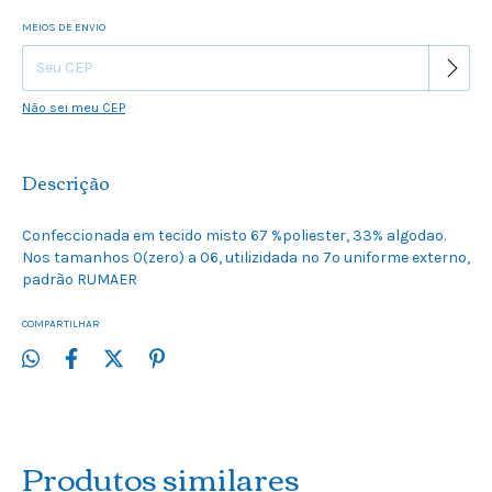
MEIOS DE ENVIO
Alterar CEP
Entregas para o CEP:
Não sei meu CEP
Descrição
Confeccionada em tecido misto 67 %poliester, 33% algodao.
Nos tamanhos 0(zero) a 06, utilizidada no 7º uniforme externo,
padrão RUMAER
COMPARTILHAR
Produtos similares