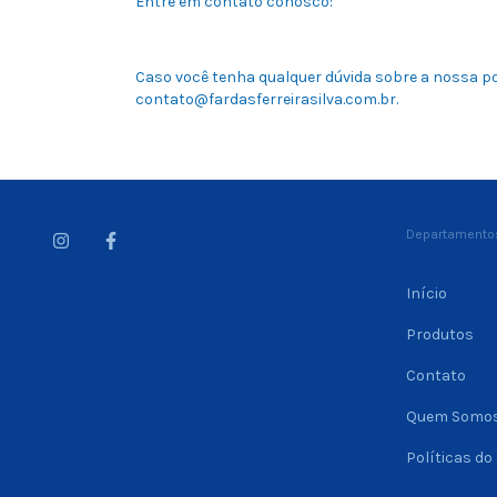
Entre em contato conosco:
Caso você tenha qualquer dúvida sobre a nossa pol
contato@fardasferreirasilva.com.br
.
Departamento
Início
Produtos
Contato
Quem Somo
Políticas do 