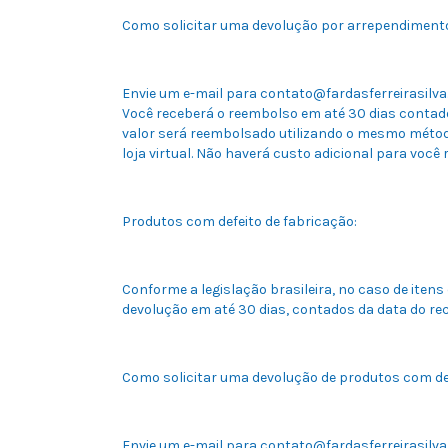
Como solicitar uma devolução por arrependiment
Envie um e-mail para
contato@fardasferreirasilva
Você receberá o reembolso em até 30 dias contad
valor será reembolsado utilizando o mesmo méto
loja virtual. Não haverá custo adicional para você
Produtos com defeito de fabricação:
Conforme a legislação brasileira, no caso de itens 
devolução em até 30 dias, contados da data do re
Como solicitar uma devolução de produtos com de
Envie um e-mail para
contato@fardasferreirasilva