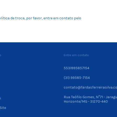
ítica de troca, por favor, entre em contato pelo
s
Entre em contato
5531995857154
(31) 99585-7154
contato@fardasferreirasilva.c
Rua Teófilo Gomes, N°71 - Jaragu
s
Horizonte/MG - 31270-440
Site