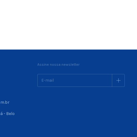
Assine nossa newsletter
om.br
á - Belo