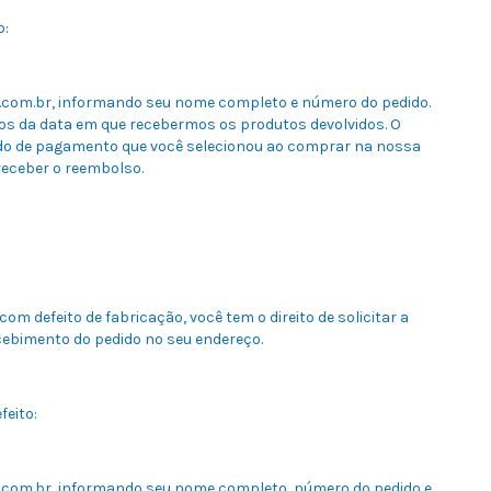
o:
.com.br
, informando seu nome completo e número do pedido.
os da data em que recebermos os produtos devolvidos. O
do de pagamento que você selecionou ao comprar na nossa
 receber o reembolso.
com defeito de fabricação, você tem o direito de solicitar a
cebimento do pedido no seu endereço.
feito:
.com.br
, informando seu nome completo, número do pedido e