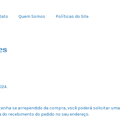
tato
Quem Somos
Políticas do Site
es
024.
 tenha se arrependido da compra, você poderá solicitar uma
a do recebimento do pedido no seu endereço.