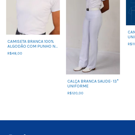
CAM
UNI
CAMISETA BRANCA 100%
R$11
ALGODÃO COM PUNHO NA
MANGA .
R$48,00
CALÇA BRANCA SAUDE- 13°
UNIFORME
R$120,00