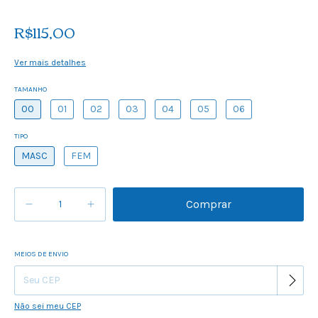
R$115,00
Ver mais detalhes
TAMANHO
00
01
02
03
04
05
06
TIPO
MASC
FEM
MEIOS DE ENVIO
Alterar CEP
Entregas para o CEP:
Não sei meu CEP